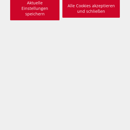
Aktuelle
Alle Cookies akzeptieren
Einstellungen
und schließen
speichern
Beschreibung
freundlich und verschmust, fröhlich, neugierig,
verspielt, hundeverträglich
Whitney ist eine im September 2025 geborene,
kastrierte Katze, die gemeinsam mit ihren