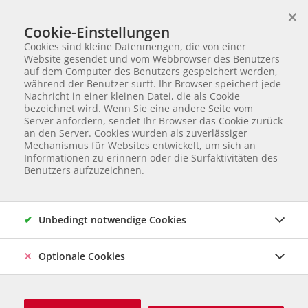
×
Wir helfen Tieren in Not
Cookie-Einstellungen
TIERVERMITTLUNG
Cookies sind kleine Datenmengen, die von einer
Partnerverein von
Animal Care Austria für Ungarn
Website gesendet und vom Webbrowser des Benutzers
auf dem Computer des Benutzers gespeichert werden,
Startseite
Tiervermittlung
Katzen
Whitney
während der Benutzer surft. Ihr Browser speichert jede
Nachricht in einer kleinen Datei, die als Cookie
7 von 11
Whitney
bezeichnet wird. Wenn Sie eine andere Seite vom
Server anfordern, sendet Ihr Browser das Cookie zurück
an den Server. Cookies wurden als zuverlässiger
Mischling
Katze
geb. September 2025
Kastriert
Mechanismus für Websites entwickelt, um sich an
Gechipt
Informationen zu erinnern oder die Surfaktivitäten des
Herkunft & Betreuung: Ungarn, Care Station Ungarn
Online
Benutzers aufzuzeichnen.
seit Juni 2026
Unbedingt notwendige Cookies
Optionale Cookies