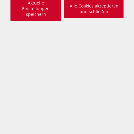
Aktuelle
Alle Cookies akzeptieren
Einstellungen
und schließen
speichern
Beschreibung
freundlich und gutartig, verschmust, lebhaft,
neugierig, hundeverträglich
Vanda ist eine im September 2025 geborene, kastrierte
Katze, die gemeinsam mit ihren Geschwistern und