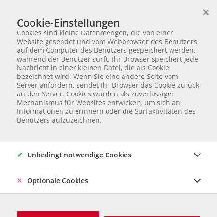
×
Wir helfen Tieren in Not
Cookie-Einstellungen
TIERVERMITTLUNG
Cookies sind kleine Datenmengen, die von einer
Partnerverein von
Animal Care Austria für Ungarn
Website gesendet und vom Webbrowser des Benutzers
auf dem Computer des Benutzers gespeichert werden,
Startseite
Tiervermittlung
Katzen
Vanda
während der Benutzer surft. Ihr Browser speichert jede
Nachricht in einer kleinen Datei, die als Cookie
5 von 11
Vanda
bezeichnet wird. Wenn Sie eine andere Seite vom
Server anfordern, sendet Ihr Browser das Cookie zurück
an den Server. Cookies wurden als zuverlässiger
Mischling
Katze
geb. September 2025
Kastriert
Mechanismus für Websites entwickelt, um sich an
Gechipt
Informationen zu erinnern oder die Surfaktivitäten des
Herkunft & Betreuung: Ungarn, Care Station Ungarn
Online
Benutzers aufzuzeichnen.
seit Juni 2026
Unbedingt notwendige Cookies
Optionale Cookies