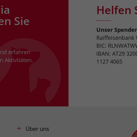
ia
Helfen 
en Sie
Unser Spende
Raiffeisenbank
BIC: RLNWATW
und erfahren
IBAN: AT29 320
 Aktivitäten.
1127 4065
Über uns