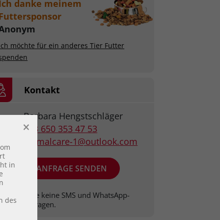
Ich danke meinem
Futtersponsor
Anonym
Ich möchte für ein anderes Tier Futter
spenden
Kontakt
Barbara Hengstschläger
×
+43 650 353 47 53
animalcare-1@outlook.com
vom
rt
ht in
ANFRAGE SENDEN
e
en
Bitte keine SMS und WhatsApp-
en des
Anfragen.