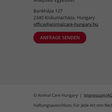
Állatjóléti Egyesület
Bankháza 127
2340 Kiskunlacháza, Hungary
office@animalcare-hungary.hu​
ANFRAGE SENDEN
© Animal Care Hungary |
Impressum/A
Haftungsausschluss: Für jede Art von Rech