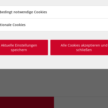
 entstehenden Unterbringungs-,
chtlich. Zudem hat sich
bedingt notwendige Cookies
astocytom (Mastzellentumor)
 muss. Diese Operation wird
ca. €
tionale Cookies
ublichen Unterstützung konnten
finanzieren.
Aktuelle Einstellungen
Alle Cookies akzeptieren und
speichern
schließen