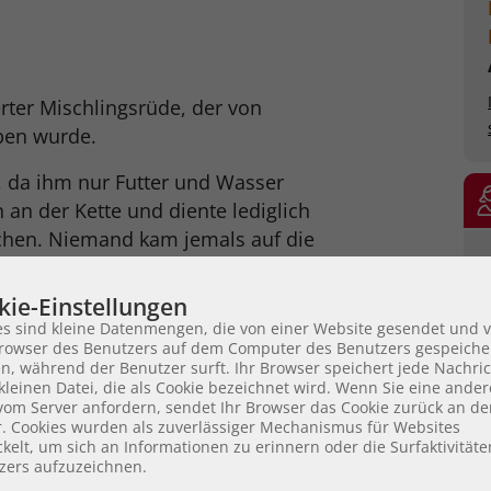
erter Mischlingsrüde, der von
ben wurde.
 da ihm nur Futter und Wasser
n an der Kette und diente lediglich
chen. Niemand kam jemals auf die
streicheln oder mit ihm zu
ve nie gelernt, mit Menschen zu
kie-Einstellungen
nem Verhalten deutlich.
es sind kleine Datenmengen, die von einer Website gesendet und 
owser des Benutzers auf dem Computer des Benutzers gespeiche
n, während der Benutzer surft. Ihr Browser speichert jede Nachric
Zeit im Tierheim befindet und mit
kleinen Datei, die als Cookie bezeichnet wird. Wenn Sie eine ander
 er sich fremden Menschen
 vom Server anfordern, sendet Ihr Browser das Cookie zurück an d
ndlich. Es wird noch sehr lange
r. Cookies wurden als zuverlässiger Mechanismus für Websites
kelt, um sich an Informationen zu erinnern oder die Surfaktivität
 ist.
zers aufzuzeichnen.