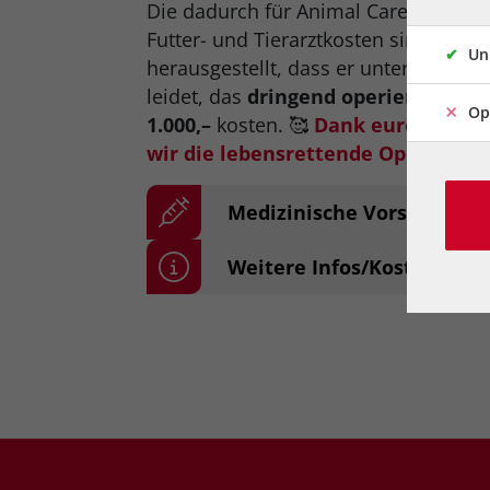
Die dadurch für Animal Care Austria
Futter- und Tierarztkosten sind beträ
Un
herausgestellt, dass er unter einem
M
leidet, das
dringend operiert
werden
Op
1.000,–
kosten. 🥰
Dank eurer ungla
wir die lebensrettende Operation 
Medizinische Vorsorge
Weitere Infos/Kosten