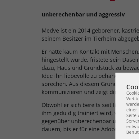
unberechenbar und aggressiv
Medve ist ein 2014 geborener, kastri
seinem Besitzer im Tierheim abgege
Er hatte kaum Kontakt mit Menschen,
hingestellt wurde, fristete sein Dasei
dazu, Haus und Grundstück zu bewa
Idee ihn liebevolle zu behandeln, zu 
sprechen. Aus diesem Grund hat Med
Coo
kommunizieren und zeigt dies in sei
Cooki
Webbr
werde
Obwohl er sich bereits seit längerer 
einer 
ihm geduldig trainiert wird, verhält
Seite
gegenüber unberechenbar und unfreu
Serve
entwic
dauern, bis er für eine Adoption bereit
Benut