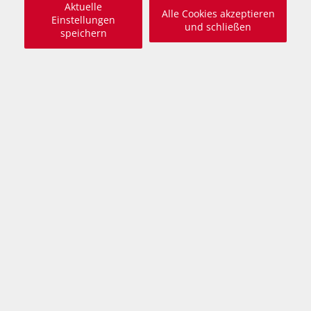
Aktuelle
Alle Cookies akzeptieren
Einstellungen
und schließen
speichern
+ 2
Beschreibung
freundlich, treu, anhänglich, ausgeglichen, als
Zweithund nur zu einer Hündin, in manchen
Situationen wegen seiner Vorgeschichte
verunsichert