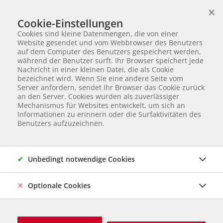
×
Wir helfen Tieren in Not
Cookie-Einstellungen
TIERVERMITTLUNG
Cookies sind kleine Datenmengen, die von einer
Partnerverein von
Animal Care Austria für Ungarn
Website gesendet und vom Webbrowser des Benutzers
auf dem Computer des Benutzers gespeichert werden,
Startseite
Tiervermittlung
Hunde in Ungarn
Rex
während der Benutzer surft. Ihr Browser speichert jede
Nachricht in einer kleinen Datei, die als Cookie
37 von 120
Rex
bezeichnet wird. Wenn Sie eine andere Seite vom
Server anfordern, sendet Ihr Browser das Cookie zurück
an den Server. Cookies wurden als zuverlässiger
Mischling
Rüde
geb. 2015
Gechipt
Ausgewachsen: 58
Mechanismus für Websites entwickelt, um sich an
cm und 28 kg
Informationen zu erinnern oder die Surfaktivitäten des
Herkunft & Betreuung: Ungarn, Care Station Ungarn
Online
Benutzers aufzuzeichnen.
seit Jänner 2025
SPENDENAUFRUF
Unbedingt notwendige Cookies
Optionale Cookies