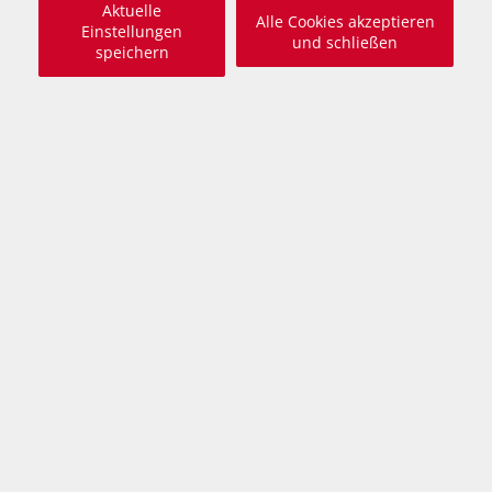
Aktuelle
Alle Cookies akzeptieren
Einstellungen
und schließen
speichern
Beschreibung
freundlich, offenes Wesen, anhänglich, neugierig,
gelehrig, als Zweithund nur zu einer Hündin, nicht
zu Katzen, anfangs unsicher
Moki ist ein vermutlich 2020 geborener, kastrierter