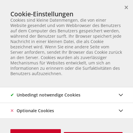
×
Wir helfen Tieren in Not
Cookie-Einstellungen
TIERVERMITTLUNG
Cookies sind kleine Datenmengen, die von einer
Partnerverein von
Animal Care Austria für Ungarn
Website gesendet und vom Webbrowser des Benutzers
auf dem Computer des Benutzers gespeichert werden,
Startseite
Tiervermittlung
Hunde in Ungarn
Moki
während der Benutzer surft. Ihr Browser speichert jede
Nachricht in einer kleinen Datei, die als Cookie
39 von 120
Moki
bezeichnet wird. Wenn Sie eine andere Seite vom
Server anfordern, sendet Ihr Browser das Cookie zurück
an den Server. Cookies wurden als zuverlässiger
Mischling
Rüde
geb. 2020
Kastriert
Gechipt
Mechanismus für Websites entwickelt, um sich an
Ausgewachsen: 40 cm und 11 kg
Informationen zu erinnern oder die Surfaktivitäten des
Herkunft & Betreuung: Ungarn, Care Station Ungarn
Online
Benutzers aufzuzeichnen.
seit August 2024
Unbedingt notwendige Cookies
Optionale Cookies