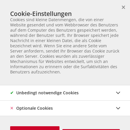
×
Wir helfen Tieren in Not
Cookie-Einstellungen
TIERVERMITTLUNG
Cookies sind kleine Datenmengen, die von einer
Partnerverein von
Animal Care Austria für Ungarn
Website gesendet und vom Webbrowser des Benutzers
auf dem Computer des Benutzers gespeichert werden,
Startseite
Tiervermittlung
Hunde in Serbien
Victor
während der Benutzer surft. Ihr Browser speichert jede
Nachricht in einer kleinen Datei, die als Cookie
171 von 177
Victor
bezeichnet wird. Wenn Sie eine andere Seite vom
Server anfordern, sendet Ihr Browser das Cookie zurück
an den Server. Cookies wurden als zuverlässiger
Mischling
Rüde
geb. Dezember 2021
Kastriert
Gechipt
Mechanismus für Websites entwickelt, um sich an
Ausgewachsen: ca. 50 cm und ca. 17 kg
Informationen zu erinnern oder die Surfaktivitäten des
Herkunft & Betreuung: Serbien, Tierheim Svilos
Online seit
Benutzers aufzuzeichnen.
Februar 2023
RESERVIERT
Unbedingt notwendige Cookies
Optionale Cookies