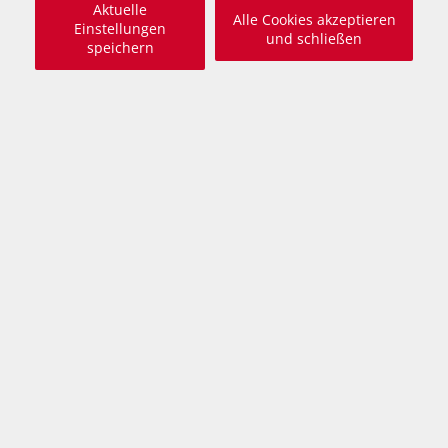
Aktuelle
Alle Cookies akzeptieren
Einstellungen
und schließen
speichern
Ich warte schon
seit 4 Jahren
Beschreibung
zugänglich, freundlich, gutmütig, aufgeschlossen,
fröhlich, bewegungsfreudig, verspielt
Victor ist ein im Dezember 2021 geborener, kastrierter
Mischlingsrüde, der als Welpe gemeinsam mit seinen