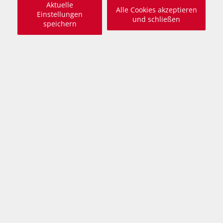
Aktuelle
Alle Cookies akzeptieren
Einstellungen
und schließen
speichern
Mitglieder Login
Animal Care Austria Newsletter -
bleiben Sie informiert!
Abonnieren Sie unseren Newsletter und erfahren
dadurch mehr über unsere vielfältigen Aktivitäten.