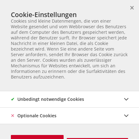
×
Wir helfen Tieren in Not
Cookie-Einstellungen
TIERVERMITTLUNG
Cookies sind kleine Datenmengen, die von einer
Partnerverein von
Animal Care Austria für Ungarn
Website gesendet und vom Webbrowser des Benutzers
auf dem Computer des Benutzers gespeichert werden,
Startseite
404
während der Benutzer surft. Ihr Browser speichert jede
404
Nachricht in einer kleinen Datei, die als Cookie
bezeichnet wird. Wenn Sie eine andere Seite vom
Server anfordern, sendet Ihr Browser das Cookie zurück
Dieses Tier wurde bereits vermittelt.
an den Server. Cookies wurden als zuverlässiger
Mechanismus für Websites entwickelt, um sich an
Informationen zu erinnern oder die Surfaktivitäten des
Benutzers aufzuzeichnen.
Unbedingt notwendige Cookies
Optionale Cookies