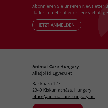
Abonnieren Sie unseren Newsletter 
dadurch mehr über unsere vielfältigen
JETZT ANMELDEN
Animal Care Hungary
Állatjóléti Egyesület
Bankháza 127
2340 Kiskunlacháza, Hungary
office@animalcare-hungary.hu​