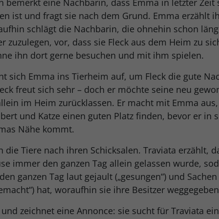
bemerkt eine Nachbarin, dass Emma in letzter Zeit 
n ist und fragt sie nach dem Grund. Emma erzählt ihr
raufhin schlägt die Nachbarin, die ohnehin schon läng
er zuzulegen, vor, dass sie Fleck aus dem Heim zu si
ne ihn dort gerne besuchen und mit ihm spielen.
ht sich Emma ins Tierheim auf, um Fleck die gute Nac
leck freut sich sehr – doch er möchte seine neu gew
allein im Heim zurücklassen. Er macht mit Emma aus, 
ubert und Katze einen guten Platz finden, bevor er in 
mmas Nähe kommt.
die Tiere nach ihren Schicksalen. Traviata erzählt, d
se immer den ganzen Tag allein gelassen wurde, sod
 den ganzen Tag laut gejault („gesungen“) und Sachen
emacht“) hat, woraufhin sie ihre Besitzer weggegebe
nd zeichnet eine Annonce: sie sucht für Traviata ein