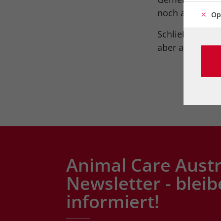
noch alles im 
Op
Schließlich sin
aber alle
Animal Care Austr
Newsletter - bleib
informiert!