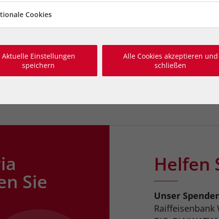
Tierschutz bewirken kann.
tionale Cookies
d sich alle einig: beste Freunde haben zwei Hände ode
Aktuelle Einstellungen
Alle Cookies akzeptieren und
speichern
schließen
ia
Helfen 
en Sie
Unser Spende
Raiffeisenbank