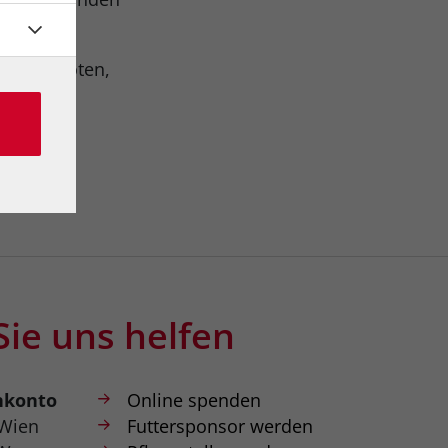
r vier Pfoten,
Sie uns helfen
nkonto
Online spenden
 Wien
Futtersponsor werden