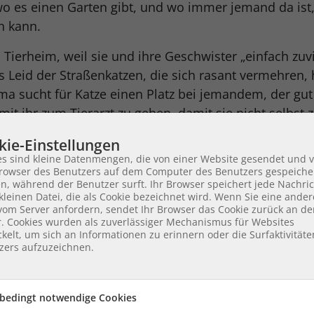
wo es einen Garten gibt, und wo immer jemand da ist,
n kann.
m Tierheim, weil sie und ihre Geschwister „einfach zuvi
as Leid der Straßenkatzen, die sich rasant vermehren
a sucht für Katze einen Platz bei jemandem, der gut z
 mit ihr zum Tierarzt zu gehen, damit sie nicht selbst 
kommt, die auf der Straße landen. Schließlich ist da
kie-Einstellungen
und, der weggegeben wurde, weil er nicht mehr schnel
es sind kleine Datenmengen, die von einer Website gesendet und 
hört, ein bisschen stinkt und überhaupt nicht mehr so
owser des Benutzers auf dem Computer des Benutzers gespeiche
n, während der Benutzer surft. Ihr Browser speichert jede Nachric
 Fiebernd überlegen alle, wie man Hubert anpreisen 
kleinen Datei, die als Cookie bezeichnet wird. Wenn Sie eine ander
 ihn findet. Erst scheint es, als ob Hubert wirklich ni
 vom Server anfordern, sendet Ihr Browser das Cookie zurück an d
r. Cookies wurden als zuverlässiger Mechanismus für Websites
 interessieren könnte – doch dann erkennen sie das 
kelt, um sich an Informationen zu erinnern oder die Surfaktivität
EU sein.
zers aufzuzeichnen.
ingt es, für alle drei Freunde einen guten Platz zu fin
k wieder ruhigen Gewissens mit seiner Emma vereint 
bedingt notwendige Cookies
mieden sie Pläne, was Emma gemeinsam mit ihren 