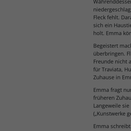
Währenddessen 
niedergeschlage
Fleck fehlt. Da
sich ein Hausti
holt. Emma kön
Begeistert mac
überbringen. F
Freunde nicht 
für Traviata, H
Zuhause in E
Emma fragt nun 
früheren Zuhau
Langeweile sie
(„Kunstwerke g
Emma schreibt u