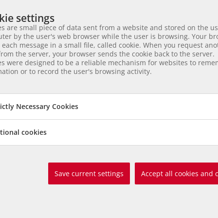
ie settings
s are small piece of data sent from a website and stored on the us
processing of my data in accordance to the
privacy agreement
. Your 
ter by the user's web browser while the user is browsing. Your b
third parties. Your agreement can be revoked at any time.*
 each message in a small file, called cookie. When you request ano
rom the server, your browser sends the cookie back to the server.
es were designed to be a reliable mechanism for websites to rem
ation or to record the user's browsing activity.
rictly Necessary Cookies
tional cookies
Save current settings
Accept all cookies and 
ia
Helfen 