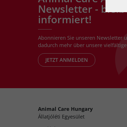
Newsletter - bleib
informiert!
Abonnieren Sie unseren Newsletter 
dadurch mehr über unsere vielfältigen
JETZT ANMELDEN
Animal Care Hungary
Állatjóléti Egyesület