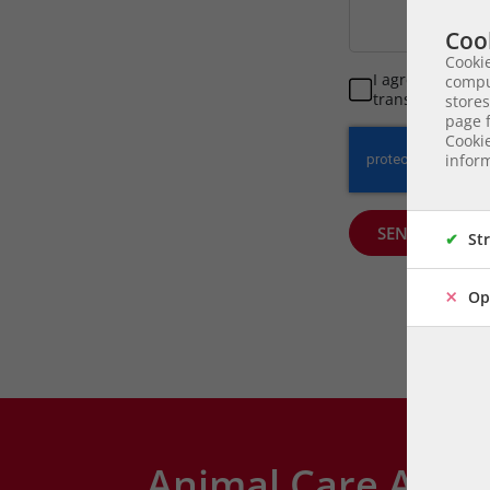
Cook
Cookie
I agree to the 
compu
transferred to 
stores
page f
Cooki
inform
SEND
St
Op
Animal Care Austr