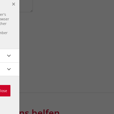
×
er's
data is not
rowser
ther
ember
close
Sie uns helfen