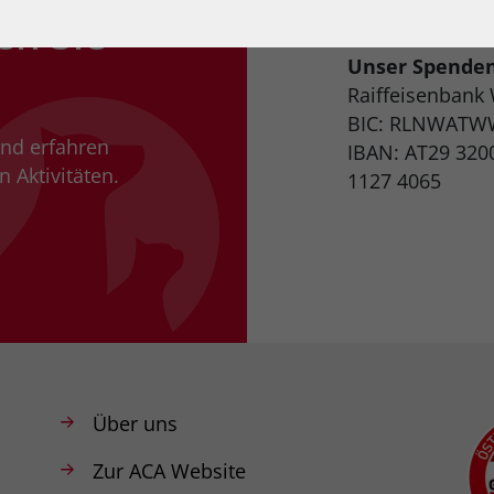
en Sie
Unser Spende
Raiffeisenbank
BIC: RLNWATW
und erfahren
IBAN: AT29 320
 Aktivitäten.
1127 4065
Über uns
Zur ACA Website