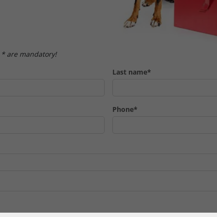
 * are mandatory!
Last name*
Phone*