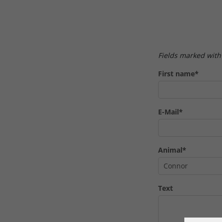
Fields marked with
First name*
E-Mail*
Animal*
Text