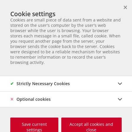
×
We help animals in need
Cookie settings
ANIMAL ADOPTION
Cookies are small piece of data sent from a website and
Partnerverein von
Animal Care Austria für Ungarn
stored on the user's computer by the user's web
browser while the user is browsing. Your browser
Start page
Unvergessen Archiv
Lili (vormals Lilac)
stores each message in a small file, called cookie. When
Lili (vormals Lilac)
you request another page from the server, your
browser sends the cookie back to the server. Cookies
were designed to be a reliable mechanism for websites
to remember information or to record the user's
27.10.2017
browsing activity.
Liebe Frau Böhm!
Strictly Necessary Cookies
Wie Sie schon telefonisch erfahren haben, ist unsere
Lili gestern früh von uns gegangen.
Optional cookies
Bei Lili wurde PKD diagnostiziert, die sie seit Geburt an
hatte. Die Tierärztin hat sich gewundert, dass sie
überhaupt über 4 Jahre alt wurde.
Save current
Accept all cookies and
settings
close