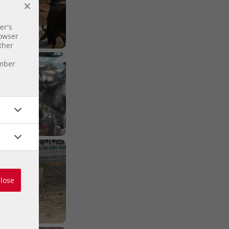
×
er's
rowser
ther
ember
close