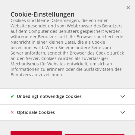
×
Wir helfen Tieren in Not
Cookie-Einstellungen
TIERVERMITTLUNG
Cookies sind kleine Datenmengen, die von einer
Partnerverein von
Animal Care Austria für Ungarn
Website gesendet und vom Webbrowser des Benutzers
auf dem Computer des Benutzers gespeichert werden,
Anfrage senden
während der Benutzer surft. Ihr Browser speichert jede
Nachricht in einer kleinen Datei, die als Cookie
bezeichnet wird. Wenn Sie eine andere Seite vom
Server anfordern, sendet Ihr Browser das Cookie zurück
Unsere Tiere freuen sich sehr über Ihr Interesse.
an den Server. Cookies wurden als zuverlässiger
Mechanismus für Websites entwickelt, um sich an
Informationen zu erinnern oder die Surfaktivitäten des
Benutzers aufzuzeichnen.
Unbedingt notwendige Cookies
Optionale Cookies