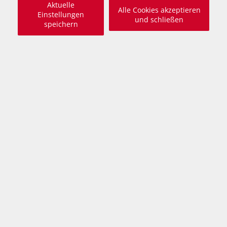
Aktuelle
Alle Cookies akzeptieren
Einstellungen
und schließen
speichern
Felder mit * sind Pflichtfelder!
Vorname*
Nachname*
E-Mail*
Telefon*