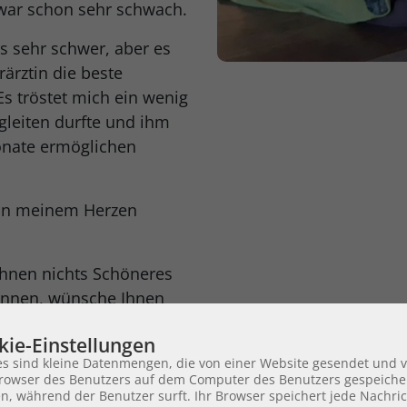
war schon sehr schwach.
s sehr schwer, aber es
rärztin die beste
s tröstet mich ein wenig
gleiten durfte und ihm
onate ermöglichen
 in meinem Herzen
 Ihnen nichts Schöneres
önnen, wünsche Ihnen
ückliches neues Jahr!
kie-Einstellungen
iler
es sind kleine Datenmengen, die von einer Website gesendet und 
owser des Benutzers auf dem Computer des Benutzers gespeiche
n, während der Benutzer surft. Ihr Browser speichert jede Nachric