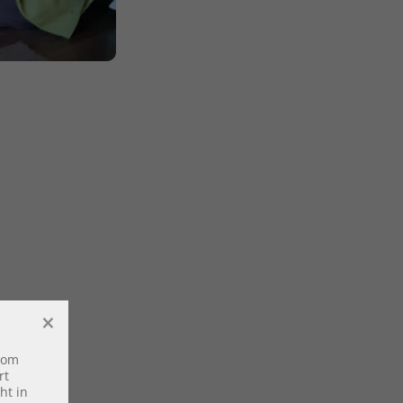
×
vom
rt
ht in