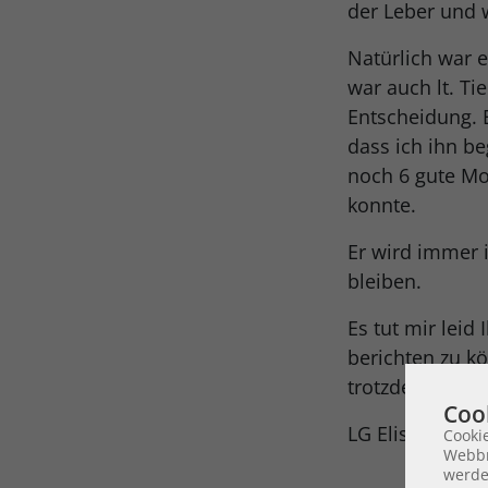
der Leber und 
Natürlich war e
war auch lt. Tie
Entscheidung. E
dass ich ihn be
noch 6 gute M
konnte.
Er wird immer
bleiben.
Es tut mir leid
berichten zu k
trotzdem ein gl
Coo
LG Elisabeth Se
Cooki
Webbr
werde