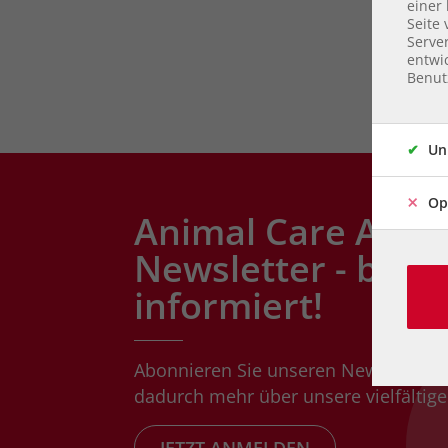
einer 
Seite
Serve
entwic
Benut
Un
Op
Animal Care Austr
Newsletter - bleib
informiert!
Abonnieren Sie unseren Newsletter 
dadurch mehr über unsere vielfältigen