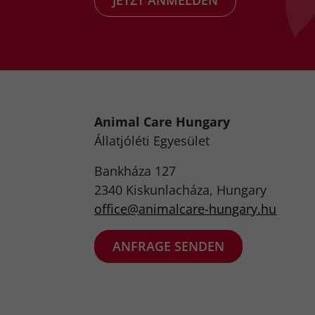
JETZT ANMELDEN
Animal Care Hungary
Állatjóléti Egyesület
Bankháza 127
2340 Kiskunlacháza, Hungary
office@animalcare-hungary.hu​
ANFRAGE SENDEN