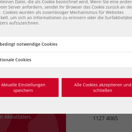
kleinen Datei, die als Cookie bezeichnet wird. Wenn Sie eine ander
 vom Server anfordern, sendet Ihr Browser das Cookie zurück an d
r. Cookies wurden als zuverlässiger Mechanismus für Websites
kelt, um sich an Informationen zu erinnern oder die Surfaktivität
zers aufzuzeichnen.
bedingt notwendige Cookies
tionale Cookies
ia
Helfen 
en Sie
Aktuelle Einstellungen
Alle Cookies akzeptieren und
Unser Spende
speichern
schließen
Raiffeisenbank
BIC: RLNWATW
und erfahren
IBAN: AT29 320
 Aktivitäten.
1127 4065