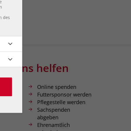
e
en
en des
Sie uns helfen
nkonto
Online spenden
 Wien
Futtersponsor werden
W
Pflegestelle werden
0 0000
Sachspenden
abgeben
Ehrenamtlich