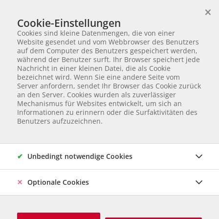
×
Wir helfen Tieren in Not
Cookie-Einstellungen
TIERVERMITTLUNG
Cookies sind kleine Datenmengen, die von einer
Partnerverein von
Animal Care Austria für Ungarn
Website gesendet und vom Webbrowser des Benutzers
auf dem Computer des Benutzers gespeichert werden,
Startseite
Unvergessen Archiv
Lotti
während der Benutzer surft. Ihr Browser speichert jede
Lotti
Nachricht in einer kleinen Datei, die als Cookie
bezeichnet wird. Wenn Sie eine andere Seite vom
Server anfordern, sendet Ihr Browser das Cookie zurück
an den Server. Cookies wurden als zuverlässiger
14.1.2018
Mechanismus für Websites entwickelt, um sich an
Informationen zu erinnern oder die Surfaktivitäten des
Sehr geehrte Frau Byers!
Benutzers aufzuzeichnen.
Am 19.7.2008 hatte ich Lotti von euch in Wien abgeholt
und sie war seitdem ein wundervoller und sanfter
Unbedingt notwendige Cookies
Wegbegleiter.
Optionale Cookies
Doch kurz vor Weihnachten bekamen wir dann die
furchtbare Diagnose von Tumoren in der Lunge.
Von nun an waren unsere Tage gezählt.