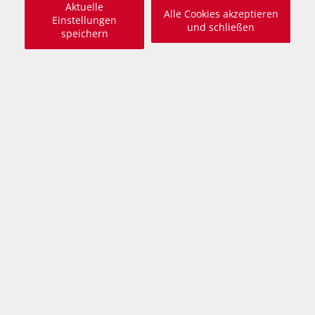
Aktuelle
Alle Cookies akzeptieren
Einstellungen
und schließen
speichern
Mitglieder Login
Animal Care Austria Newsletter -
bleiben Sie informiert!
Abonnieren Sie unseren Newsletter und erfahren
dadurch mehr über unsere vielfältigen Aktivitäten.