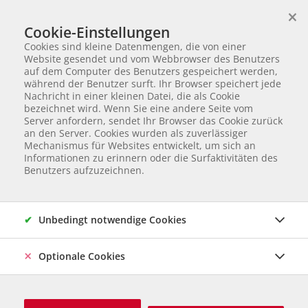
×
Wir helfen Tieren in Not
Cookie-Einstellungen
TIERVERMITTLUNG
Cookies sind kleine Datenmengen, die von einer
Partnerverein von
Animal Care Austria für Ungarn
Website gesendet und vom Webbrowser des Benutzers
auf dem Computer des Benutzers gespeichert werden,
Startseite
404
während der Benutzer surft. Ihr Browser speichert jede
404
Nachricht in einer kleinen Datei, die als Cookie
bezeichnet wird. Wenn Sie eine andere Seite vom
Server anfordern, sendet Ihr Browser das Cookie zurück
Dieses Tier wurde bereits vermittelt.
an den Server. Cookies wurden als zuverlässiger
Mechanismus für Websites entwickelt, um sich an
Informationen zu erinnern oder die Surfaktivitäten des
Benutzers aufzuzeichnen.
Unbedingt notwendige Cookies
Optionale Cookies