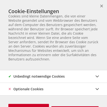
×
Wir helfen Tieren in Not
Cookie-Einstellungen
TIERVERMITTLUNG
Cookies sind kleine Datenmengen, die von einer
Partnerverein von
Animal Care Austria für Ungarn
Website gesendet und vom Webbrowser des Benutzers
auf dem Computer des Benutzers gespeichert werden,
Startseite
Ihre Hilfe
Ich möchte Futter spenden!
während der Benutzer surft. Ihr Browser speichert jede
Ich möchte Futter spenden!
Nachricht in einer kleinen Datei, die als Cookie
bezeichnet wird. Wenn Sie eine andere Seite vom
Server anfordern, sendet Ihr Browser das Cookie zurück
an den Server. Cookies wurden als zuverlässiger
Dank Ihrer Spende können unsere Partner-
Mechanismus für Websites entwickelt, um sich an
Informationen zu erinnern oder die Surfaktivitäten des
Tierheime die Tiere gut versorgen
.
Sollte das Tier
Benutzers aufzuzeichnen.
vermittelt werden, helfen Sie automatisch dem
nächsten bedürftigen Tier. Wir tragen seit 2019
das
Österreichische Spendengütesiegel
und Ihre
Unbedingt notwendige Cookies
Spende ist
steuerlich absetzbar
.
Optionale Cookies
Betrag wählen
1