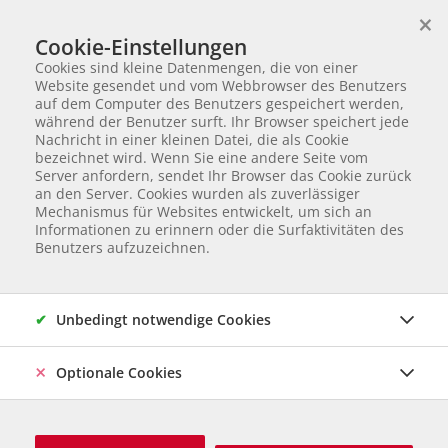
×
Wir helfen Tieren in Not
Cookie-Einstellungen
TIERVERMITTLUNG
Cookies sind kleine Datenmengen, die von einer
Partnerverein von
Animal Care Austria für Ungarn
Website gesendet und vom Webbrowser des Benutzers
auf dem Computer des Benutzers gespeichert werden,
Startseite
Ihre Hilfe
Ich möchte Futter spenden!
während der Benutzer surft. Ihr Browser speichert jede
Ich möchte Futter spenden!
Nachricht in einer kleinen Datei, die als Cookie
bezeichnet wird. Wenn Sie eine andere Seite vom
Server anfordern, sendet Ihr Browser das Cookie zurück
an den Server. Cookies wurden als zuverlässiger
Dank Ihrer Spende können unsere Partner-
Mechanismus für Websites entwickelt, um sich an
Informationen zu erinnern oder die Surfaktivitäten des
Tierheime die Tiere gut versorgen
.
Sollte das Tier
Benutzers aufzuzeichnen.
vermittelt werden, helfen Sie automatisch dem
nächsten bedürftigen Tier. Wir tragen seit 2019
das
Österreichische Spendengütesiegel
und Ihre
Unbedingt notwendige Cookies
Spende ist
steuerlich absetzbar
.
Optionale Cookies
Betrag wählen
1