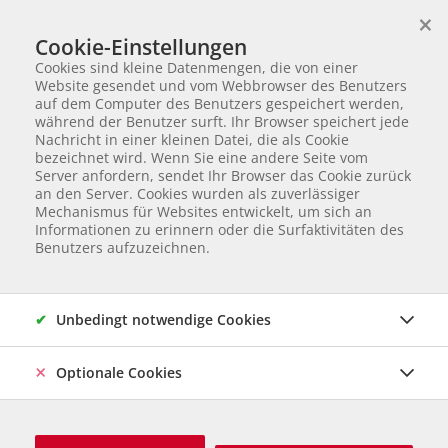
×
Wir helfen Tieren in Not
Cookie-Einstellungen
TIERVERMITTLUNG
Cookies sind kleine Datenmengen, die von einer
Partnerverein von
Animal Care Austria für Ungarn
Website gesendet und vom Webbrowser des Benutzers
auf dem Computer des Benutzers gespeichert werden,
Startseite
Happy Stories
Louis (vormals Mozart)
während der Benutzer surft. Ihr Browser speichert jede
Louis (vormals Mozart)
Nachricht in einer kleinen Datei, die als Cookie
bezeichnet wird. Wenn Sie eine andere Seite vom
Server anfordern, sendet Ihr Browser das Cookie zurück
an den Server. Cookies wurden als zuverlässiger
Mechanismus für Websites entwickelt, um sich an
Informationen zu erinnern oder die Surfaktivitäten des
Benutzers aufzuzeichnen.
Unbedingt notwendige Cookies
Optionale Cookies