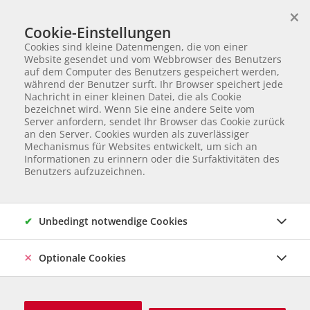
×
Wir helfen Tieren in Not
Cookie-Einstellungen
TIERVERMITTLUNG
Cookies sind kleine Datenmengen, die von einer
Partnerverein von
Animal Care Austria für Ungarn
Website gesendet und vom Webbrowser des Benutzers
auf dem Computer des Benutzers gespeichert werden,
Startseite
Fotogalerie CARE DAY in Kiskunlacháza 22.5.2016
während der Benutzer surft. Ihr Browser speichert jede
Fotogalerie CARE DAY in
Nachricht in einer kleinen Datei, die als Cookie
bezeichnet wird. Wenn Sie eine andere Seite vom
Kiskunlacháza 22.5.2016
Server anfordern, sendet Ihr Browser das Cookie zurück
an den Server. Cookies wurden als zuverlässiger
Mechanismus für Websites entwickelt, um sich an
Informationen zu erinnern oder die Surfaktivitäten des
209 Bilder | by Bernadette Teibenbacher
Benutzers aufzuzeichnen.
Unbedingt notwendige Cookies
Optionale Cookies