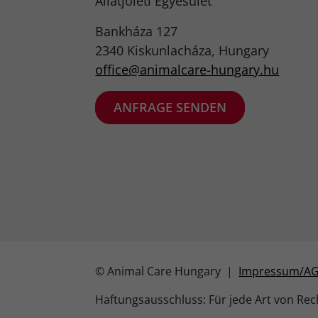
Állatjóléti Egyesület
Bankháza 127
2340 Kiskunlacháza, Hungary
office@animalcare-hungary.hu​
ANFRAGE SENDEN
© Animal Care Hungary |
Impressum/A
Haftungsausschluss: Für jede Art von Rech