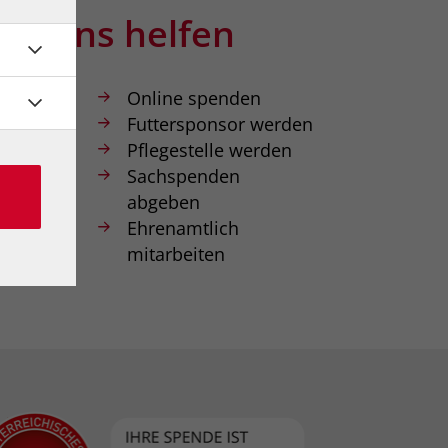
Sie uns helfen
nkonto
Online spenden
 Wien
Futtersponsor werden
W
Pflegestelle werden
0 0000
Sachspenden
abgeben
Ehrenamtlich
mitarbeiten