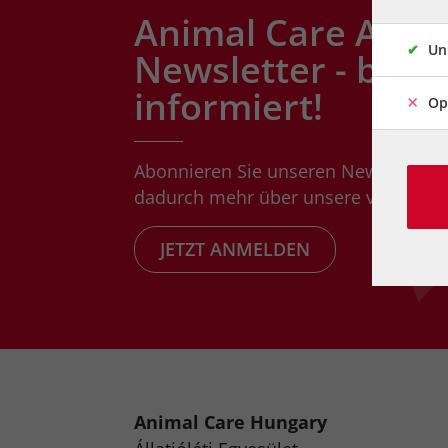
Animal Care Austr
Un
Newsletter - bleib
informiert!
Op
Abonnieren Sie unseren Newsletter 
dadurch mehr über unsere vielfältigen
JETZT ANMELDEN
Animal Care Hungary