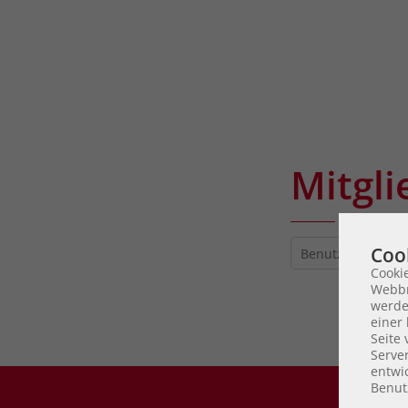
Mitgli
Coo
Cooki
Webbr
werde
einer 
Seite
Serve
entwic
Benut