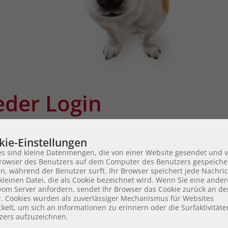
eder Login
kie-Einstellungen
ANMELD
es sind kleine Datenmengen, die von einer Website gesendet und 
owser des Benutzers auf dem Computer des Benutzers gespeiche
n, während der Benutzer surft. Ihr Browser speichert jede Nachric
kleinen Datei, die als Cookie bezeichnet wird. Wenn Sie eine ander
 vom Server anfordern, sendet Ihr Browser das Cookie zurück an d
r. Cookies wurden als zuverlässiger Mechanismus für Websites
kelt, um sich an Informationen zu erinnern oder die Surfaktivität
zers aufzuzeichnen.