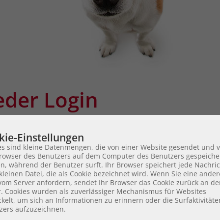
eder Login
kie-Einstellungen
ANMELD
es sind kleine Datenmengen, die von einer Website gesendet und 
owser des Benutzers auf dem Computer des Benutzers gespeiche
n, während der Benutzer surft. Ihr Browser speichert jede Nachric
kleinen Datei, die als Cookie bezeichnet wird. Wenn Sie eine ander
 vom Server anfordern, sendet Ihr Browser das Cookie zurück an d
r. Cookies wurden als zuverlässiger Mechanismus für Websites
kelt, um sich an Informationen zu erinnern oder die Surfaktivität
zers aufzuzeichnen.