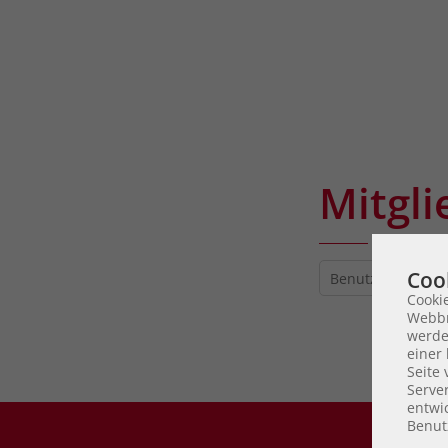
Mitgli
Coo
Cooki
Webbr
werde
einer 
Seite
Serve
entwic
Benut