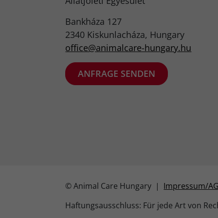
Állatjóléti Egyesület
Bankháza 127
2340 Kiskunlacháza, Hungary
office@animalcare-hungary.hu​
ANFRAGE SENDEN
© Animal Care Hungary |
Impressum/A
Haftungsausschluss: Für jede Art von Rech