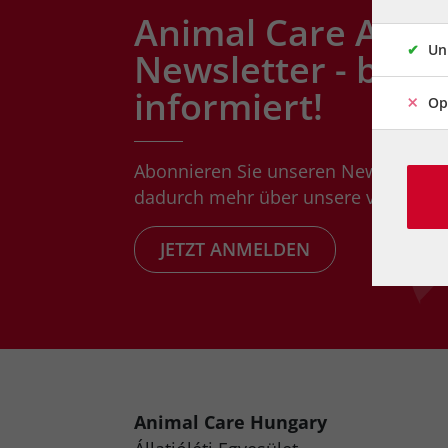
Animal Care Austr
Un
Newsletter - bleib
informiert!
Op
Abonnieren Sie unseren Newsletter 
dadurch mehr über unsere vielfältigen
JETZT ANMELDEN
Animal Care Hungary