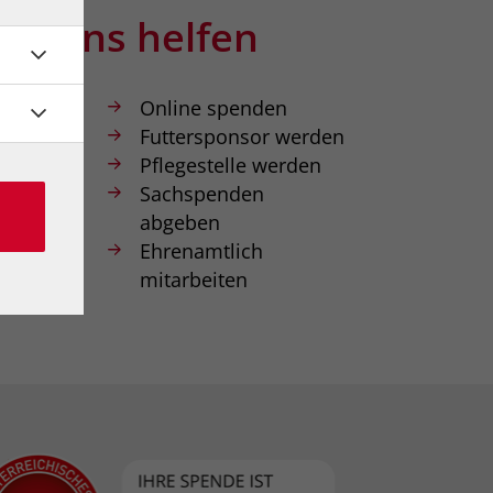
Sie uns helfen
nkonto
Online spenden
 Wien
Futtersponsor werden
W
Pflegestelle werden
0 0000
Sachspenden
abgeben
Ehrenamtlich
mitarbeiten